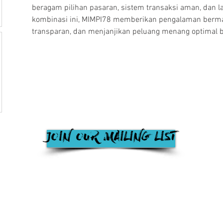
beragam pilihan pasaran, sistem transaksi aman, dan l
kombinasi ini, MIMPI78 memberikan pengalaman bermai
transparan, dan menjanjikan peluang menang optimal b
JOIN OUR MAILING LIST