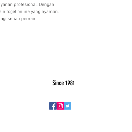
ayanan profesional. Dengan 
n togel online yang nyaman, 
agi setiap pemain
Since 1981