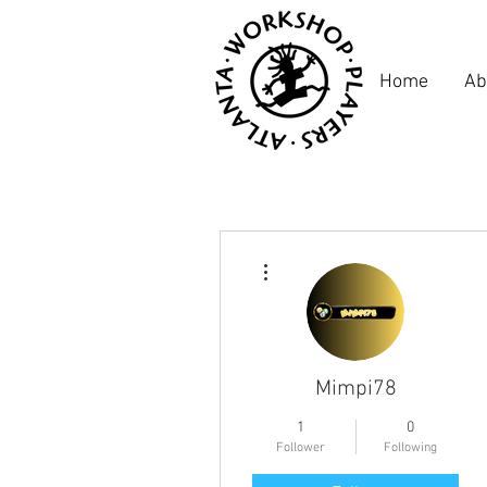
Home
Ab
More actions
Mimpi78
1
0
Follower
Following