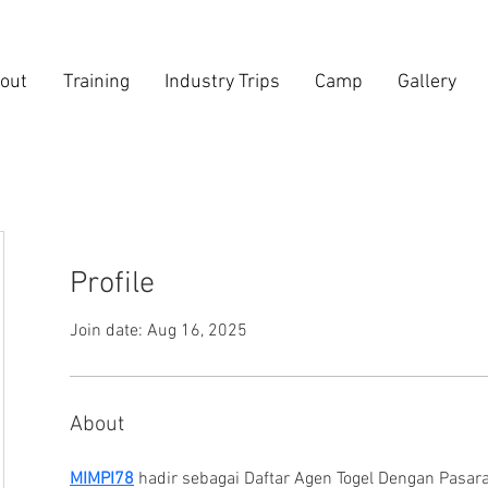
out
Training
Industry Trips
Camp
Gallery
Profile
Join date: Aug 16, 2025
About
MIMPI78
 hadir sebagai Daftar Agen Togel Dengan Pasar